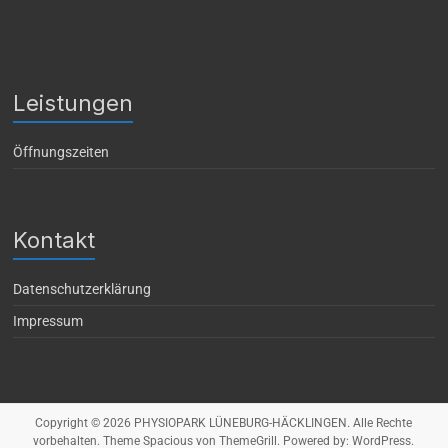
Leistungen
Öffnungszeiten
Kontakt
Datenschutzerklärung
Impressum
Copyright © 2026
PHYSIOPARK LÜNEBURG-HÄCKLINGEN
. Alle Rechte
vorbehalten. Theme
Spacious
von ThemeGrill. Powered by:
WordPress
.